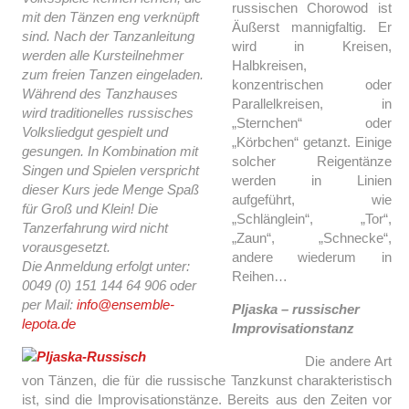
russischen Chorowod ist
mit den Tänzen eng verknüpft
Äußerst mannigfaltig. Er
sind. Nach der Tanzanleitung
wird in Kreisen,
werden alle Kursteilnehmer
Halbkreisen,
zum freien Tanzen eingeladen.
konzentrischen oder
Während des Tanzhauses
Parallelkreisen, in
wird traditionelles russisches
„Sternchen“ oder
Volksliedgut gespielt und
„Körbchen“ getanzt. Einige
gesungen. In Kombination mit
solcher Reigentänze
Singen und Spielen verspricht
werden in Linien
dieser Kurs jede Menge Spaß
aufgeführt, wie
für Groß und Klein! Die
„Schlänglein“, „Tor“,
Tanzerfahrung wird nicht
„Zaun“, „Schnecke“,
vorausgesetzt.
andere wiederum in
Die Anmeldung erfolgt unter:
Reihen…
0049 (0) 151 144 64 906 oder
per Mail:
info@ensemble-
Pljaska – russischer
lepota.de
Improvisationstanz
Die andere Art
von Tänzen, die für die russische Tanzkunst charakteristisch
ist, sind die Improvisationstänze. Bereits aus den Zeiten vor