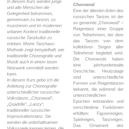
In diesem Kurs werden junge
Chorowod
und alte Menschen die
Eine der ältesten Arten des
Gelegenheit bekommen,
russischen Tanzes ist der
gemeinsam zu tanzen, zu
so genannte „Chorowod“ –
musizieren und im modernen
Reigentanz einer Gruppe
urbanen Kontext traditionelle
von Teilnehmern, bei dem
russische Tanzkultur zu
das Tanzen von dem
erleben. Meine Tanzhaus-
kollektiven Singen aller
Methode zeigt beispielhaft, wie
Teilnehmer begleitet wird.
traditionelle Choreografie und
Die Chorowods haben
Musik auch in einem losen
eine jahrhundertealte
Netzwerk vermittelt werden
Geschichte. Heutzutage
kann.
sind unterschiedliche
In diesem Kurs gebe ich die
Formen von Reigentänzen
Anleitung zur Choreografie
bekannt, die während der
unterschiedlicher russischer
unterschiedlichen
Volkstänze: „Chorowod“,
Epochen entstanden und
„Quadrille“, „Lanzy“,
verschiedene Funktionen
traditioneller russischer
erfüllten: Figurenreigen,
Improvisationstanz. Sie
Spielreigen, Tanzreigen.
werden die unterhaltsamen
Das Ornament des
Volksspiele kennen lernen, die