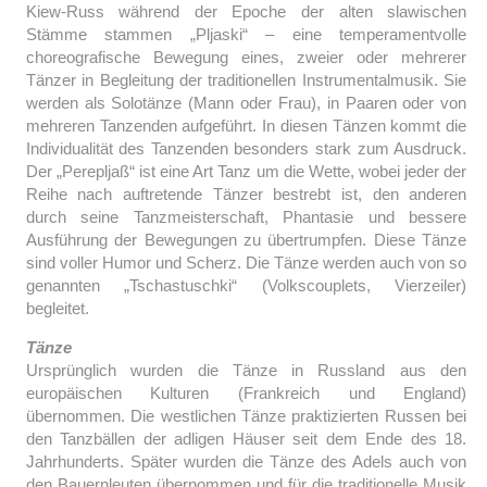
Kiew-Russ während der Epoche der alten slawischen
Stämme stammen „Pljaski“ – eine temperamentvolle
choreografische Bewegung eines, zweier oder mehrerer
Tänzer in Begleitung der traditionellen Instrumentalmusik. Sie
werden als Solotänze (Mann oder Frau), in Paaren oder von
mehreren Tanzenden aufgeführt. In diesen Tänzen kommt die
Individualität des Tanzenden besonders stark zum Ausdruck.
Der „Perepljaß“ ist eine Art Tanz um die Wette, wobei jeder der
Reihe nach auftretende Tänzer bestrebt ist, den anderen
durch seine Tanzmeisterschaft, Phantasie und bessere
Ausführung der Bewegungen zu übertrumpfen. Diese Tänze
sind voller Humor und Scherz. Die Tänze werden auch von so
genannten „Tschastuschki“ (Volkscouplets, Vierzeiler)
begleitet.
Tänze
Ursprünglich wurden die Tänze in Russland aus den
europäischen Kulturen (Frankreich und England)
übernommen. Die westlichen Tänze praktizierten Russen bei
den Tanzbällen der adligen Häuser seit dem Ende des 18.
Jahrhunderts. Später wurden die Tänze des Adels auch von
den Bauernleuten übernommen und für die traditionelle Musik